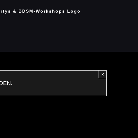
×
DEN.