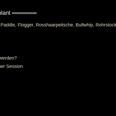
eplant ══════
 Paddle, Flogger, Rosshaarpeitsche, Bullwhip, Rohrstoc
 werden?
ner Session